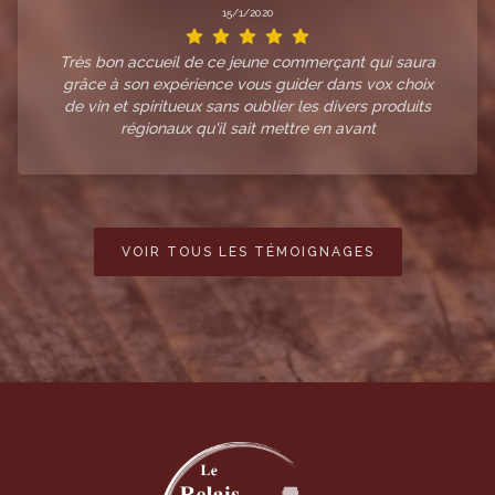
15/1/2020
Très bon accueil de ce jeune commerçant qui saura
grâce à son expérience vous guider dans vox choix
de vin et spiritueux sans oublier les divers produits
régionaux qu'il sait mettre en avant
VOIR TOUS LES TÉMOIGNAGES